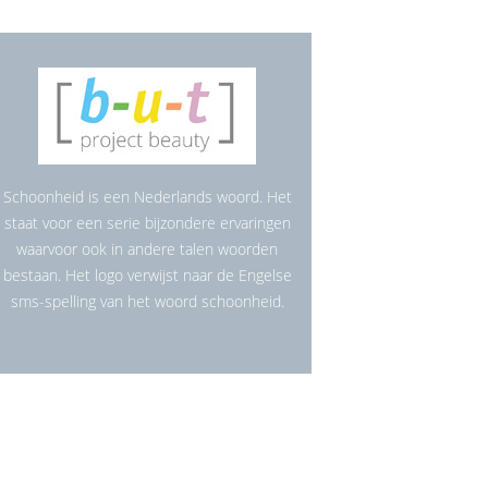
Schoonheid is een Nederlands woord. Het
staat voor een serie bijzondere ervaringen
waarvoor ook in andere talen woorden
bestaan. Het logo verwijst naar de Engelse
sms-spelling van het woord schoonheid.