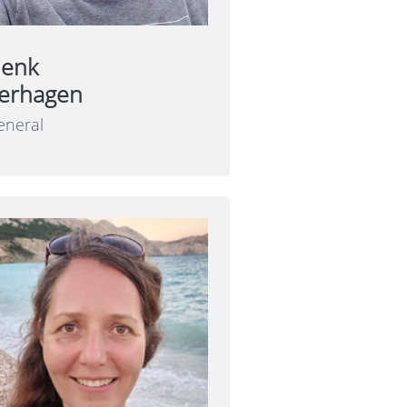
enk
erhagen
eneral