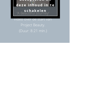
deze inhoud in te
schakelen
‘A Beautiful Journey’
Video over de start van
Project Beauty.
(Duur: 8:21 min.)